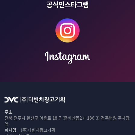
공식인스타그램
주소
전북 전주시 완산구 어은로 18-7 (중화산동2가 186-3) 전주병원 주차장
옆
회사명
(주)다빈치광고기획