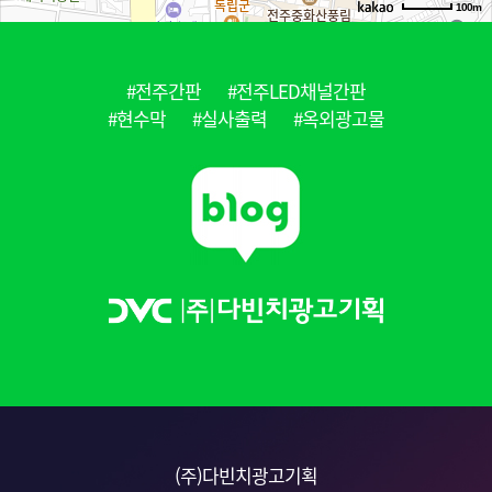
100m
#전주간판
#전주LED채널간판
#현수막
#실사출력
#옥외광고물
(주)다빈치광고기획