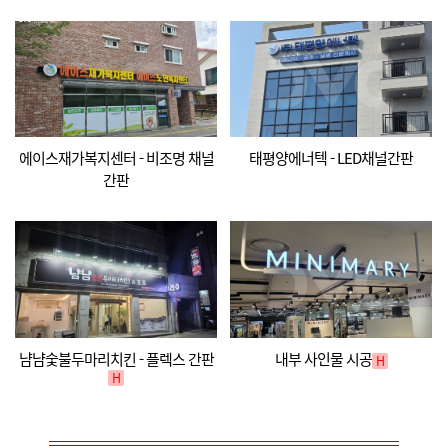
에이스재가복지센터 - 비조명 채널
태평양에너텍 - LED채널간판
간판
냠냠숯불두마리치킨 - 플렉스 간판
내부 사인물 시공
H
H