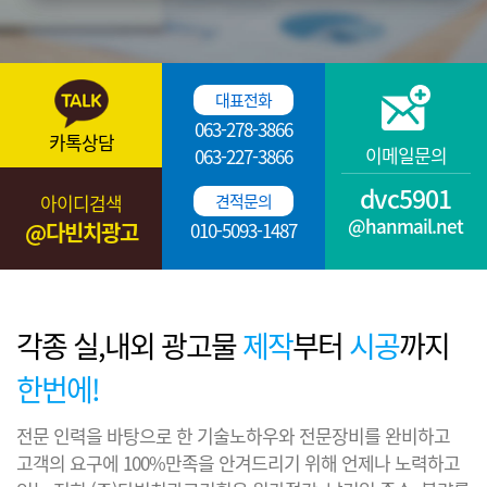
대표전화
063-278-3866
카톡상담
이메일문의
063-227-3866
dvc5901
아이디검색
견적문의
@hanmail.net
@다빈치광고
010-5093-1487
각종 실,내외 광고물
제작
부터
시공
까지
한번에!
전문 인력을 바탕으로 한 기술노하우와 전문장비를 완비하고
고객의 요구에 100%만족을 안겨드리기 위해
언제나 노력하고