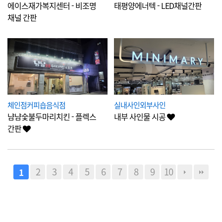
에이스재가복지센터 - 비조명
태평양에너텍 - LED채널간판
채널 간판
체인점커피숍음식점
실내사인외부사인
냠냠숯불두마리치킨 - 플렉스
내부 사인물 시공
간판
2
3
4
5
6
7
8
9
10
1