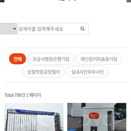
전체
관공서병원은행기업
체인점커피숍음식점
상점학원공장빌라
실내사인외부사인
Total 788건
1 페이지